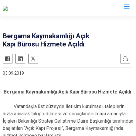
İzmir
Bergama Kaymakamlığı Açık
Kapı Bürosu Hizmete Açıldı
Aliağa
Foça
Menemen
Balçova
Gaziemir
Narlıdere
Bayındır
Güzelbahçe
Ödemiş
03.09.2019
Bergama
Karaburun
Seferihisar
Beydağ
Karşıyaka
Selçuk
Bergama Kaymakamlığı Açık Kapı Bürosu Hizmete Açıldı
Bornova
Kemalpaşa
Tire
Buca
Kınık
Torbalı
Vatandaşla üst düzeyde iletişim kurulması, taleplerin
Çeşme
hızla alınarak takip edilmesi ve sonuçlandırılması amacıyla
Kiraz
Urla
İçişleri Bakanlığı Strateji Geliştirme Daire Başkanlığı tarafından
Çiğli
Konak
Bayraklı
başlatılan “Açık Kapı Projesi”, Bergama Kaymakamlığı'nda
Dikili
Menderes
Karabağlar
hizmet vermeye başlamıştır.