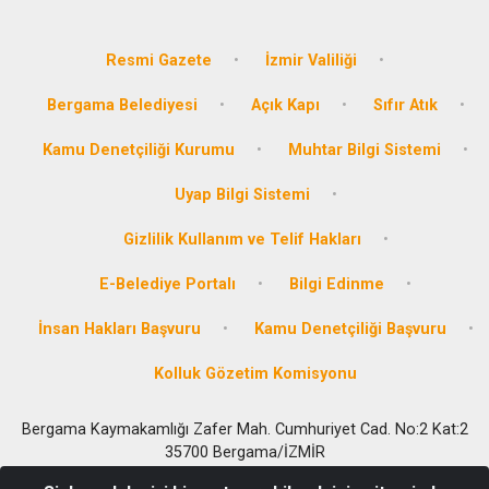
Resmi Gazete
İzmir Valiliği
Bergama Belediyesi
Açık Kapı
Sıfır Atık
Kamu Denetçiliği Kurumu
Muhtar Bilgi Sistemi
Uyap Bilgi Sistemi
Gizlilik Kullanım ve Telif Hakları
E-Belediye Portalı
Bilgi Edinme
İnsan Hakları Başvuru
Kamu Denetçiliği Başvuru
Kolluk Gözetim Komisyonu
Bergama Kaymakamlığı Zafer Mah. Cumhuriyet Cad. No:2 Kat:2
35700 Bergama/İZMİR
SOSYAL YARDIMLAŞMA VE DAYANIŞMA VAKFI : 0232 633 62 22 --