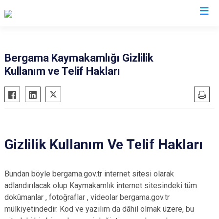
İzmir
Bergama Kaymakamlığı Gizlilik
Kullanım ve Telif Hakları
Aliağa
Foça
Menemen
Balçova
Gaziemir
Narlıdere
Bayındır
Güzelbahçe
Ödemiş
Bergama
Karaburun
Seferihisar
Beydağ
Karşıyaka
Selçuk
Gizlilik Kullanım Ve Telif Hakları
Bornova
Kemalpaşa
Tire
Buca
Kınık
Torbalı
Bundan böyle bergama.gov.tr internet sitesi olarak
Çeşme
Kiraz
Urla
adlandırılacak olup Kaymakamlık internet sitesindeki tüm
dokümanlar , fotoğraflar , videolar bergama.gov.tr
Çiğli
Konak
Bayraklı
mülkiyetindedir. Kod ve yazılım da dâhil olmak üzere, bu
Dikili
Menderes
Karabağlar