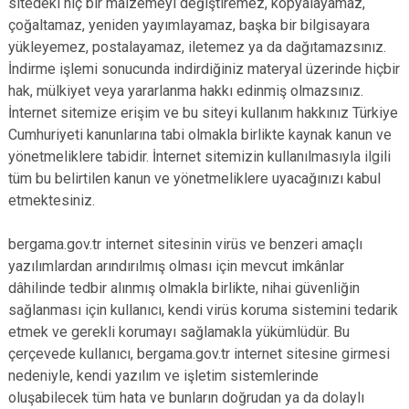
sitedeki hiç bir malzemeyi değiştiremez, kopyalayamaz,
çoğaltamaz, yeniden yayımlayamaz, başka bir bilgisayara
yükleyemez, postalayamaz, iletemez ya da dağıtamazsınız.
İndirme işlemi sonucunda indirdiğiniz materyal üzerinde hiçbir
hak, mülkiyet veya yararlanma hakkı edinmiş olmazsınız.
İnternet sitemize erişim ve bu siteyi kullanım hakkınız Türkiye
Cumhuriyeti kanunlarına tabi olmakla birlikte kaynak kanun ve
yönetmeliklere tabidir. İnternet sitemizin kullanılmasıyla ilgili
tüm bu belirtilen kanun ve yönetmeliklere uyacağınızı kabul
etmektesiniz.
bergama.gov.tr internet sitesinin virüs ve benzeri amaçlı
yazılımlardan arındırılmış olması için mevcut imkânlar
dâhilinde tedbir alınmış olmakla birlikte, nihai güvenliğin
sağlanması için kullanıcı, kendi virüs koruma sistemini tedarik
etmek ve gerekli korumayı sağlamakla yükümlüdür. Bu
çerçevede kullanıcı, bergama.gov.tr internet sitesine girmesi
nedeniyle, kendi yazılım ve işletim sistemlerinde
oluşabilecek tüm hata ve bunların doğrudan ya da dolaylı