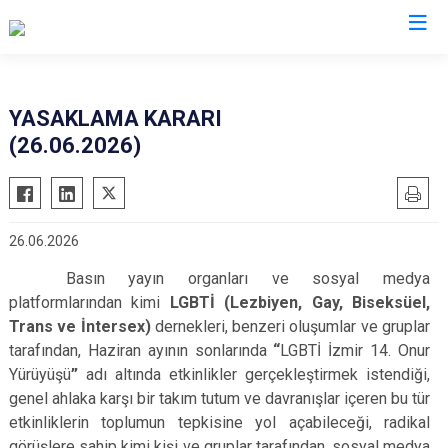
İzmir
YASAKLAMA KARARI
(26.06.2026)
Aliağa
Foça
Menemen
Balçova
Gaziemir
Narlıdere
Bayındır
Güzelbahçe
Ödemiş
26.06.2026
Bergama
Karaburun
Seferihisar
Basın yayın organları ve sosyal medya
Beydağ
Karşıyaka
Selçuk
platformlarından kimi
LGBTİ (Lezbiyen, Gay, Biseksüel,
Bornova
Kemalpaşa
Tire
Trans ve İntersex)
dernekleri, benzeri oluşumlar ve gruplar
Buca
Kınık
Torbalı
tarafından, Haziran ayının sonlarında
“
LGBTİ İzmir 14. Onur
Çeşme
Yürüyüşü
”
adı altında etkinlikler gerçekleştirmek istendiği,
Kiraz
Urla
genel ahlaka karşı bir takım tutum ve davranışlar içeren bu tür
Çiğli
Konak
Bayraklı
etkinliklerin toplumun tepkisine yol açabileceği, radikal
Dikili
Menderes
Karabağlar
görüşlere sahip kimi kişi ve gruplar tarafından, sosyal medya