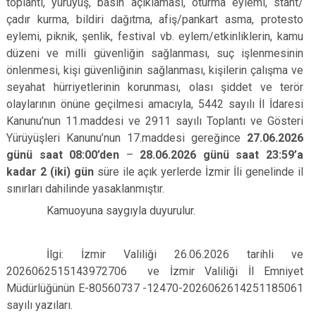
toplantı, yürüyüş, basın açıklaması, oturma eylemi, stant/
çadır kurma, bildiri dağıtma, afiş/pankart asma, protesto
eylemi, piknik, şenlik, festival vb. eylem/etkinliklerin, kamu
düzeni ve milli güvenliğin sağlanması, suç işlenmesinin
önlenmesi, kişi güvenliğinin sağlanması, kişilerin çalışma ve
seyahat hürriyetlerinin korunması, olası şiddet ve terör
olaylarının önüne geçilmesi amacıyla, 5442 sayılı İl İdaresi
Kanunu’nun 11.maddesi ve 2911 sayılı Toplantı ve Gösteri
Yürüyüşleri Kanunu’nun 17.maddesi gereğince
27.06.2026
günü saat 08:00’den
–
28.06.2026 günü saat 23:59’a
kadar 2 (iki) gün
süre ile açık yerlerde İzmir İli genelinde il
sınırları dahilinde yasaklanmıştır.
Kamuoyuna saygıyla duyurulur.
İlgi: İzmir Valiliği 26.06.2026 tarihli ve
2026062515143972706 ve İzmir Valiliği İl Emniyet
Müdürlüğünün E-80560737 -12470-2026062614251185061
sayılı yazıları.